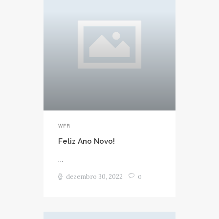
WFR
Feliz Ano Novo!
...
dezembro 30, 2022
0